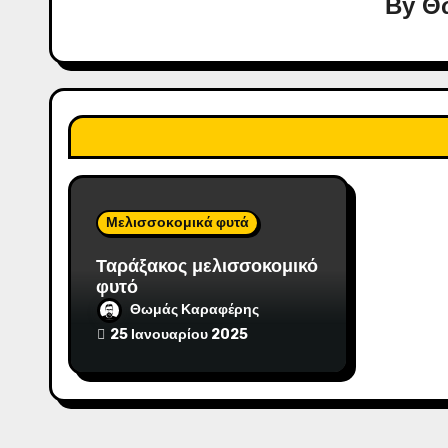
By
Θ
η
ά
ρ
θ
ρ
ω
Μελισσοκομικά φυτά
ν
Ταράξακος μελισσοκομικό
φυτό
Θωμάς Καραφέρης
25 Ιανουαρίου 2025