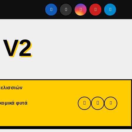
ες Μέρες
Μπορεί η βαρρόα να επιζήσει χωρίς μέλισσες ;
 V2
μελισσιών
κομικά φυτά