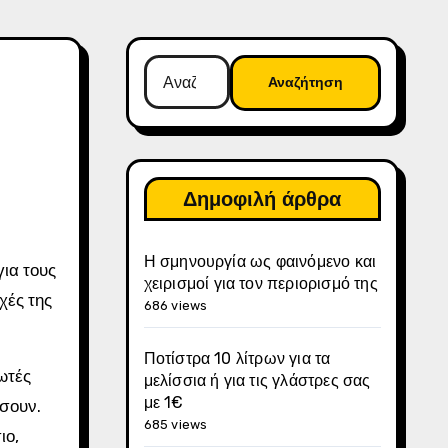
Αναζήτηση
για:
Δημοφιλή άρθρα
Η σμηνουργία ως φαινόμενο και
χειρισμοί για τον περιορισμό της
χές της
686 views
Ποτίστρα 10 λίτρων για τα
ωτές
μελίσσια ή για τις γλάστρες σας
με 1€
άσουν.
685 views
ιο,