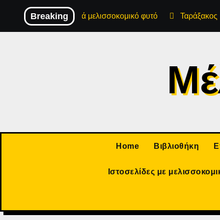
Skip
Breaking
Φουντουκιά μελισσοκομικό φυτό
Ταράξακος 
to
content
Μέ
Home
Βιβλιοθήκη
Ε
Ιστοσελίδες με μελισσοκομι