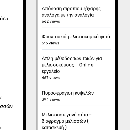
Απόδοση σιροπιού ζάχαρης
ανάλογα με την αναλογία
λάδα
662 views
Φουντουκιά μελισσοκομικό φυτό
513 views
Απλή μέθοδος των τριών για
μελισσοκόμους – Online
εργαλείο
467 views
Πυροσφράγιση κυψελών
σε
394 views
λισσών
Μελισσοστεγανή σήτα –
διάφραγμα μελισσών (
κατασκευή )
ν