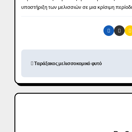
υποστήριξη των μελισσιών σε μια κρίσιμη περίοδο
Π
Ταράξακος μελισσοκομικό φυτό
λ
ο
ή
γ
η
σ