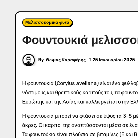
Μελισσοκομικά φυτά
Φουντουκιά μελισσο
By
Θωμάς Καραφέρης
25 Ιανουαρίου 2025
Η φουντουκιά (Corylus avellana) είναι ένα φυλλοβόλο δέντρο ή θάμνος της οικογένειας Betulaceae, γνωστό για τους
νόστιμους και θρεπτικούς καρπούς του, τα φουντού
Ευρώπης και της Ασίας και καλλιεργείται στην Ελ
Η φουντουκιά μπορεί να φτάσει σε ύψος τα 3-8 μέ
άκρες. Οι καρποί της αναπτύσσονται μέσα σε ένα
Τα φουντούκια είναι πλούσια σε βιταμίνες (E και B