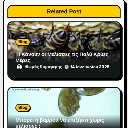
θ
Related Post
ρ
ω
ν
Blog
Τι Κάνουν οι Μέλισσες τις Πολύ Κρύες
Μέρες
Θωμάς Καραφέρης
14 Ιανουαρίου 2025
Blog
Μπορεί η βαρρόα να επιζήσει χωρίς
μέλισσες ;