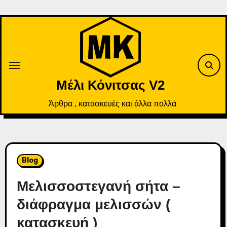
Skip
to
content
Μέλι Κόνιτσας V2
Άρθρα , κατασκευές και άλλα πολλά
Blog
Μελισσοστεγανή σήτα –
διάφραγμα μελισσών (
κατασκευή )