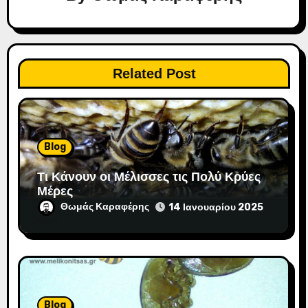
ά
ρ
θ
Related Post
ρ
ω
ν
Blog
Τι Κάνουν οι Μέλισσες τις Πολύ Κρύες
Μέρες
Θωμάς Καραφέρης
14 Ιανουαρίου 2025
Blog