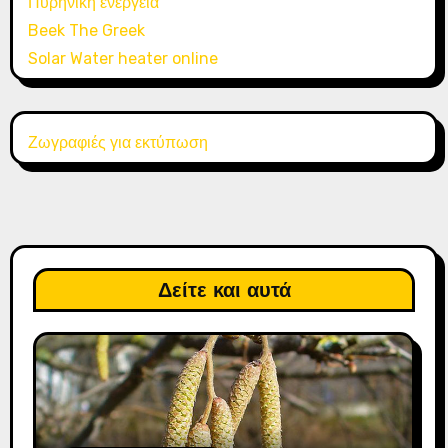
Πυρηνική ενέργεια
Beek The Greek
Solar Water heater online
Ζωγραφιές για εκτύπωση
Δείτε και αυτά