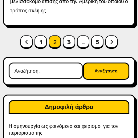
μελισσοκόμο επίσης από την Αμερική του οποίου ο
τρόπος σκέψης…
Σελιδοποίηση
1
2
3
…
5
άρθρων
Αναζήτηση
για:
Δημοφιλή άρθρα
Η σμηνουργία ως φαινόμενο και χειρισμοί για τον
περιορισμό της