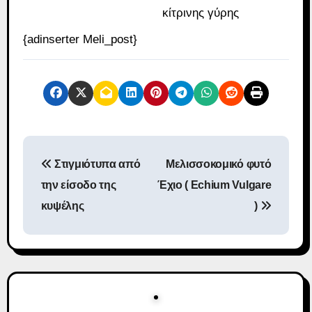
κίτρινης γύρης
{adinserter Meli_post}
Π
Στιγμιότυπα από
Μελισσοκομικό φυτό
λ
την είσοδο της
Έχιο ( Echium Vulgare
ο
κυψέλης
)
ή
γ
η