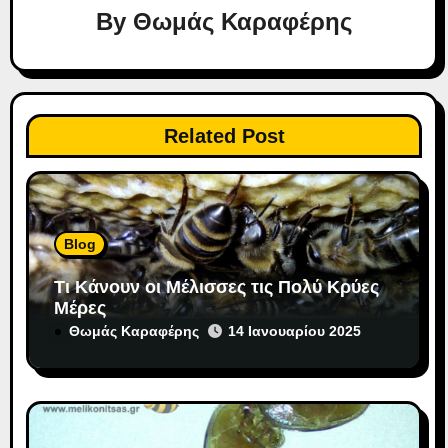
σ
By
Θωμάς Καραφέρης
η
ά
ρ
Related Post
θ
ρ
Blog
ω
Τι Κάνουν οι Μέλισσες τις Πολύ Κρύες
ν
Μέρες
Θωμάς Καραφέρης
14 Ιανουαρίου 2025