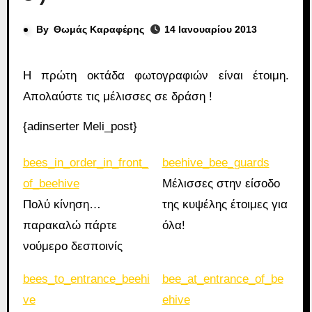
By
Θωμάς Καραφέρης
14 Ιανουαρίου 2013
Η πρώτη οκτάδα φωτογραφιών είναι έτοιμη.
Απολαύστε τις μέλισσες σε δράση !
{adinserter Meli_post}
bees_in_order_in_front_
beehive_bee_guards
of_beehive
Μέλισσες στην είσοδο
Πολύ κίνηση…
της κυψέλης έτοιμες για
παρακαλώ πάρτε
όλα!
νούμερο δεσποινίς
bees_to_entrance_beehi
bee_at_entrance_of_be
ve
ehive