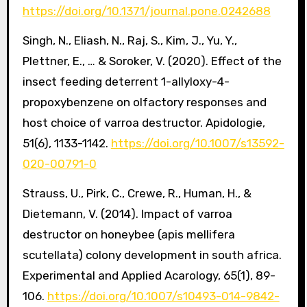
https://doi.org/10.1371/journal.pone.0242688
Singh, N., Eliash, N., Raj, S., Kim, J., Yu, Y.,
Plettner, E., … & Soroker, V. (2020). Effect of the
insect feeding deterrent 1-allyloxy-4-
propoxybenzene on olfactory responses and
host choice of varroa destructor. Apidologie,
51(6), 1133-1142.
https://doi.org/10.1007/s13592-
020-00791-0
Strauss, U., Pirk, C., Crewe, R., Human, H., &
Dietemann, V. (2014). Impact of varroa
destructor on honeybee (apis mellifera
scutellata) colony development in south africa.
Experimental and Applied Acarology, 65(1), 89-
106.
https://doi.org/10.1007/s10493-014-9842-