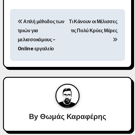
Π
Απλή μέθοδος των
Τι Κάνουν οι Μέλισσες
λ
τριών για
τις Πολύ Κρύες Μέρες
ο
μελισσοκόμους –
Online εργαλείο
ή
γ
η
σ
η
ά
By
Θωμάς Καραφέρης
ρ