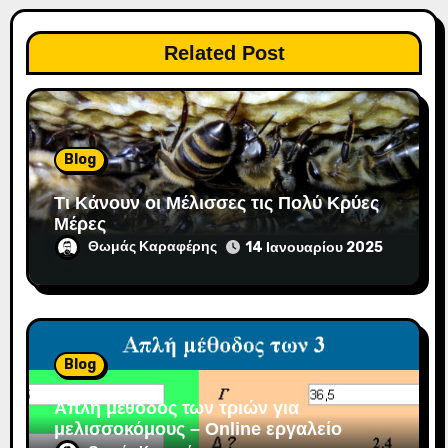
θ
ρ
Related Post
ω
ν
Blog
Τι Κάνουν οι Μέλισσες τις Πολύ Κρύες
Μέρες
Θωμάς Καραφέρης
14 Ιανουαρίου 2025
Blog
Απλή μέθοδος των τριών για
μελισσοκόμους – Online εργαλείο