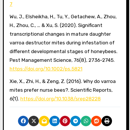
7
Wu, J., Elsheikha, H., Tu, Y., Getachew, A., Zhou,
H., Zhou, C., … & Xu, S. (2020). Significant
transcriptional changes in mature daughter
varroa destructor mites during infestation of
different developmental stages of honeybees.
Pest Management Science, 76(8), 2736-2745.
https://doi.org/10.1002/ps.5821
Xie, X., Zhi, H., & Zeng, Z. (2016). Why do varroa
mites prefer nurse bees?. Scientific Reports,
6(1).
https://doi.org/10.1038/srep28228