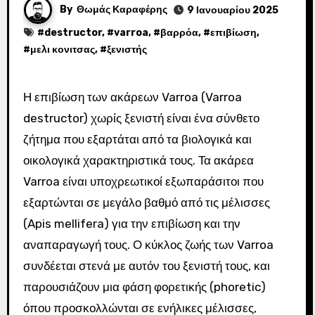
By
Θωμάς Καραφέρης
9 Ιανουαρίου 2025
#
destructor
, #
varroa
, #
βαρρόα
, #
επιβίωση
,
#
μελι κονιτσας
, #
ξενιστής
Η επιβίωση των ακάρεων Varroa (Varroa
destructor) χωρίς ξενιστή είναι ένα σύνθετο
ζήτημα που εξαρτάται από τα βιολογικά και
οικολογικά χαρακτηριστικά τους. Τα ακάρεα
Varroa είναι υποχρεωτικοί εξωπαράσιτοι που
εξαρτώνται σε μεγάλο βαθμό από τις μέλισσες
(Apis mellifera) για την επιβίωση και την
αναπαραγωγή τους. Ο κύκλος ζωής των Varroa
συνδέεται στενά με αυτόν του ξενιστή τους, και
παρουσιάζουν μια φάση φορετικής (phoretic)
όπου προσκολλώνται σε ενήλικες μέλισσες,